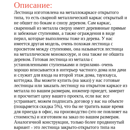
Описание:
Лестница изготовлена на металлокаркасе открытого
типа, то есть сварной металлический каркас открытый и
не обшит по бокам и снизу деревом. Сам каркас,
сваренный из металла сверху имеет деревянные прямые
и забежные ступенями, а также ограждения в виде
перил, которые выполнены тоже из дерева. У нас
имеется другая модель, очень похожая лестница с
просветом между ступенями, она называется лестница
на металлическом монокосоуре, и она также не обшита
деревом. Готовая лестница из металла с
установленными ступеньками и перилами- очень
хорошо вписывается в интерьер частного дома или дачи
и служит для входа на второй этаж дома, таунхауса,
коттеджа. Вы можете купить (на заказ) у нас готовые
лестницы или заказать лестницу на открытом каркасе из
металла по вашим размерам, инженер приедет, замерит
и просчитает цену вашего проекта, если вас все
устраивает, можем подписать договор у вас на объекте
(пощьряется скидка 5%), что бы не тратить ваше время
для приезда в офис, на производство (это не повлияет на
стоимость) и изготовим на заказ по вашим размерам.
Аналогичной конструкции, только более продвинутый
вариант - это лестница закрыто-открытого типа на