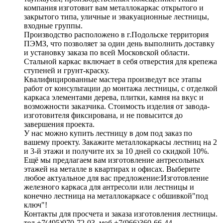
компания изготовит вам металлокаркас открытого и
закрытого типа, уличные и эвакуационные лестницы,
входные группы.
Производство расположено в г.Подольске территория
ПЭМЗ, что позволяет за один день выполнить доставку
и установку заказа по всей Московской области.
Стальной каркас включает в себя отверстия для крепежа
ступеней и грунт-краску.
Квалифицированные мастера произведут все этапы
работ от консультации до монтажа лестницы, с отделкой
каркаса элементами дерева, плитки, камня на вкус и
возможности заказчика. Стоимость изделия от завода-
изготовителя фиксирована, и не повысится до
завершения проекта.
У нас можно купить лестницу в дом под заказ по
вашему проекту. Закажите металлокаркасы лестниц на 2
и 3-й этажи и получите их за 10 дней со скидкой 10%.
Ещё мы предлагаем вам изготовление антресольных
этажей на металле в квартирах и офисах. Выберите
любое актуальное для вас предложение:Изготовление
железного каркаса для антресоли или лестницы и
конечно лестница на металлокаркасе с обшивкой"под
ключ"!
Контакты для просчета и заказа изготовления лестницы.
тел +7(495)970-72-03, моб +7(966)360-66-44.