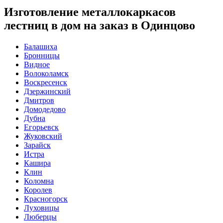
Изготовление металлокаркасов
лестниц в дом на заказ в Одинцово
Балашиха
Бронницы
Видное
Волоколамск
Воскресенск
Дзержинский
Дмитров
Домодедово
Дубна
Егорьевск
Жуковский
Зарайск
Истра
Кашира
Клин
Коломна
Королев
Красногорск
Луховицы
Люберцы