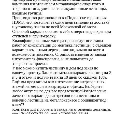
компания изготовит вам металлокаркас открытого и
закрытого типа, уличные и эвакуационные лестницы,
входные группы.
Производство расположено в г.Подольске территория
ПЭМЗ, что позволяет за один день выполнить доставку
и установку заказа по всей Московской области.
Стальной каркас включает в себя отверстия для крепежа
ступеней и грунт-краску.
Квалифицированные мастера произведут все этапы
работ от консультации до монтажа лестницы, с отделкой
каркаса элементами дерева, плитки, камня на вкус и
возможности заказчика. Стоимость изделия от завода-
изготовителя фиксирована, и не повысится до
завершения проекта.
У нас можно купить лестницу в дом под заказ по
вашему проекту. Закажите металлокаркасы лестниц на 2
и 3-й этажи и получите их за 10 дней со скидкой 10%.
Ещё мы предлагаем вам изготовление антресольных
этажей на металле в квартирах и офисах. Выберите
любое актуальное для вас предложение:Изготовление
железного каркаса для антресоли или лестницы и
конечно лестница на металлокаркасе с обшивкой"под
ключ"!
Контакты для просчета и заказа изготовления лестницы.
тел +7(495)970-72-03, моб +7(966)360-66-44.