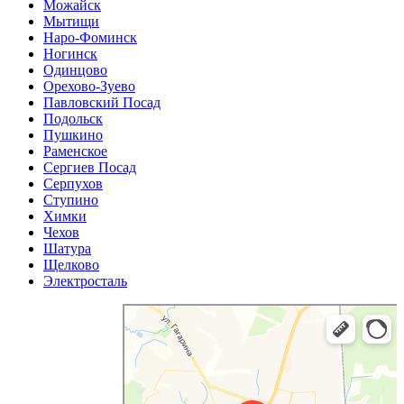
Можайск
Мытищи
Наро-Фоминск
Ногинск
Одинцово
Орехово-Зуево
Павловский Посад
Подольск
Пушкино
Раменское
Сергиев Посад
Серпухов
Ступино
Химки
Чехов
Шатура
Щелково
Электросталь