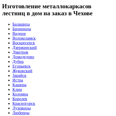
Изготовление металлокаркасов
лестниц в дом на заказ в Чехове
Балашиха
Бронницы
Видное
Волоколамск
Воскресенск
Дзержинский
Дмитров
Домодедово
Дубна
Егорьевск
Жуковский
Зарайск
Истра
Кашира
Клин
Коломна
Королев
Красногорск
Луховицы
Люберцы