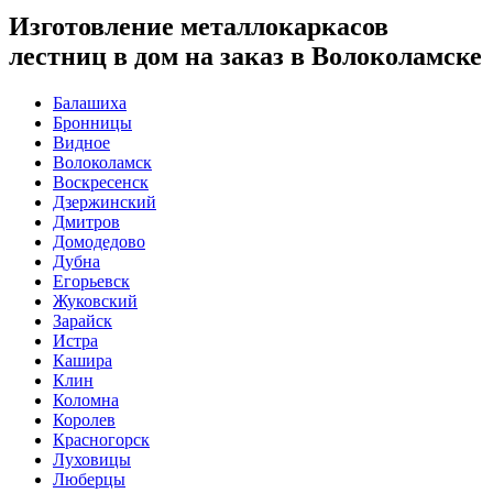
Изготовление металлокаркасов
лестниц в дом на заказ в Волоколамске
Балашиха
Бронницы
Видное
Волоколамск
Воскресенск
Дзержинский
Дмитров
Домодедово
Дубна
Егорьевск
Жуковский
Зарайск
Истра
Кашира
Клин
Коломна
Королев
Красногорск
Луховицы
Люберцы