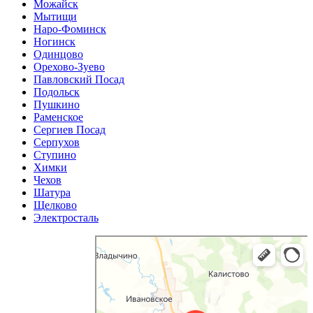
Можайск
Мытищи
Наро-Фоминск
Ногинск
Одинцово
Орехово-Зуево
Павловский Посад
Подольск
Пушкино
Раменское
Сергиев Посад
Серпухов
Ступино
Химки
Чехов
Шатура
Щелково
Электросталь