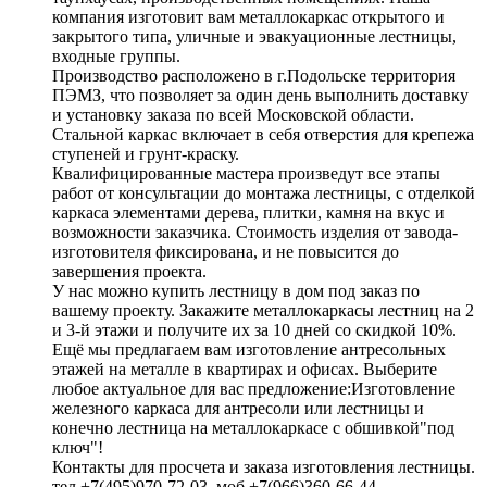
компания изготовит вам металлокаркас открытого и
закрытого типа, уличные и эвакуационные лестницы,
входные группы.
Производство расположено в г.Подольске территория
ПЭМЗ, что позволяет за один день выполнить доставку
и установку заказа по всей Московской области.
Стальной каркас включает в себя отверстия для крепежа
ступеней и грунт-краску.
Квалифицированные мастера произведут все этапы
работ от консультации до монтажа лестницы, с отделкой
каркаса элементами дерева, плитки, камня на вкус и
возможности заказчика. Стоимость изделия от завода-
изготовителя фиксирована, и не повысится до
завершения проекта.
У нас можно купить лестницу в дом под заказ по
вашему проекту. Закажите металлокаркасы лестниц на 2
и 3-й этажи и получите их за 10 дней со скидкой 10%.
Ещё мы предлагаем вам изготовление антресольных
этажей на металле в квартирах и офисах. Выберите
любое актуальное для вас предложение:Изготовление
железного каркаса для антресоли или лестницы и
конечно лестница на металлокаркасе с обшивкой"под
ключ"!
Контакты для просчета и заказа изготовления лестницы.
тел +7(495)970-72-03, моб +7(966)360-66-44.